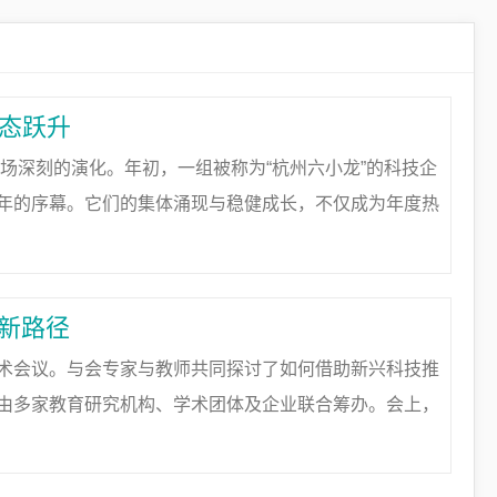
生态跃升
一场深刻的演化。年初，一组被称为“杭州六小龙”的科技企
年的序幕。它们的集体涌现与稳健成长，不仅成为年度热
已然开启。然而，故事并未止步于此。在虚拟现实、智
创新路径
术会议。与会专家与教师共同探讨了如何借助新兴科技推
由多家教育研究机构、学术团体及企业联合筹办。会上，
教学形式，推动教育向个性化和均衡化的方向发展。来自