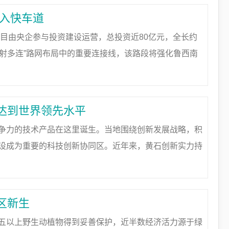
驶入快车道
项目由央企参与投资建设运营，总投资近80亿元，全长约
七射多连”路网布局中的重要连接线，该路段将强化鲁西南
通行条件，对推动地方经济社会发展具有重要作用。一、
达到世界领先水平
争力的技术产品在这里诞生。当地围绕创新发展战略，积
设成为重要的科技创新协同区。近年来，黄石创新实力持
中获评优秀。在成果方面，黄石研制出世界口径最大的球
区新生
五以上野生动植物得到妥善保护，近半数经济活力源于绿