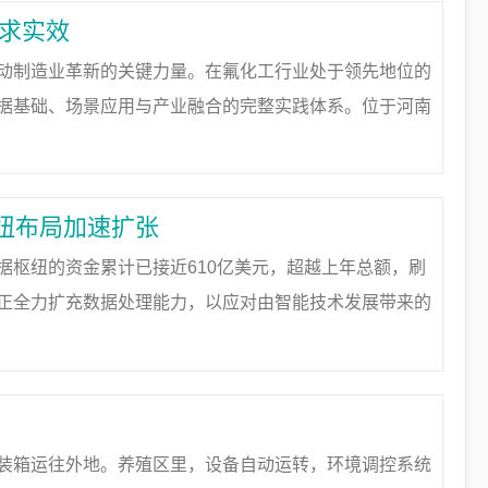
业求实效
动制造业革新的关键力量。在氟化工行业处于领先地位的
据基础、场景应用与产业融合的完整实践体系。位于河南
企业的技术布局——其产品深度关联了表上前段多个关键
纽布局加速扩张
据枢纽的资金累计已接近610亿美元，超越上年总额，刷
正全力扩充数据处理能力，以应对由智能技术发展带来的
据枢纽建设正进入高速扩张阶段。今年前十一月达成的上百
装箱运往外地。养殖区里，设备自动运转，环境调控系统