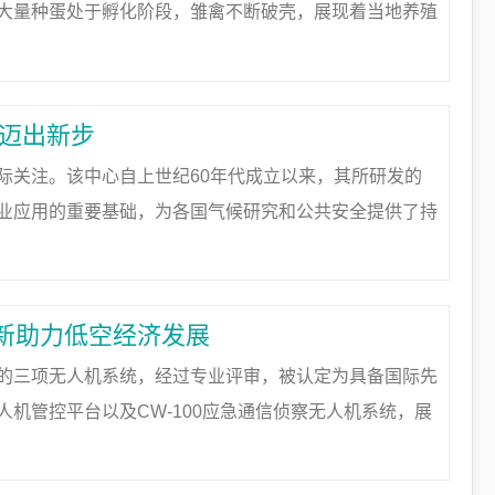
大量种蛋处于孵化阶段，雏禽不断破壳，展现着当地养殖
技化与规范管理。通过采用自动喂养、光照调节、环境监
展迈出新步
际关注。该中心自上世纪60年代成立以来，其所研发的
业应用的重要基础，为各国气候研究和公共安全提供了持
管该中心的具体调整方案尚不明确，但分析认为，这一变
新助力低空经济发展
的三项无人机系统，经过专业评审，被认定为具备国际先
机管控平台以及CW-100应急通信侦察无人机系统，展
系统实现了无人机巡检、充电、部署与指挥的全流程自动