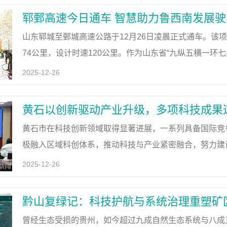
郓鄄高速今日通车 智慧助力鲁西南发展
山东郓城至鄄城高速公路于12月26日凌晨正式通车。该
74公里，设计时速120公里。作为山东省“九纵五横一环
与河南及省内其他地区的交通联系，优化区域路网，改善
2025-12-26
科
黄石以创新驱动产业升级，多项科技成果
黄石市在科技创新领域取得显著进展，一系列具备国际竞
极融入区域科创体系，推动科技与产业紧密融合，努力建
续提升，已进入全国创新型城市行列，并连续在相关考核
2025-12-26
黔山复绿记：科技护航与系统治理重塑矿
曾经生态受损的贵州，如今超过九成自然生态系统与八成